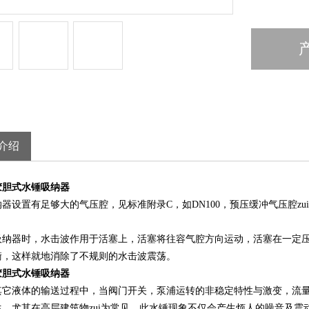
介绍
胶胆式水锤吸纳器
器设置有足够大的气压腔，见标准附录C，如DN100，预压缓冲气压腔zui
。
吸纳器时，水击波作用于活塞上，活塞将往容气腔方向运动，活塞在一定
衡，这样就地消除了不规则的水击波震荡。
胶胆式水锤吸纳器
它液体的输送过程中，当阀门开关，泵浦运转的非稳定特性与激变，流量聚变
生。尤其在高层建筑物zui为常见。此水锤现象不仅会产生烦人的噪音及