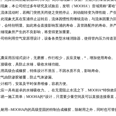
现象，本公司经过多年研究及试验后，发明（'MOOHA'）音域简称“雾
之流体流动时，若阀门突然关闭使之突然停止，则动能转变为弹性能，产
。此现象尤其在泵浦停止运转后，流体因惯性而继续流动，与流体因重力
音，会特别明显。如此将会直接影响泵浦的寿命，及管路配件的寿命。并
水锤现象所产生的不良影响，将变得更加重要。
公司特利用空气室原理设计，设备各类型水锤消除器，使得管内压力传道
气囊采用压缩式设计，无磨擦，作行程少，反应灵敏，*，增加使用寿命。
直接吸收，具防止水锤，吸收水锤功能。
采用高级合成橡胶，特殊设计不泄压，不因水质不良，影响寿命。
空气由防渗胶被覆，防止气体渗漏。
设计精巧，安装及平时保养维修，容易方便。
效应一具有超卓的水锤吸收力。。在无需阻止水流之下，MOOHA*特快效
容易一施工简单；MOOHA的*设计，只需要少量空间及可以直接连接垂
耐用--MOOHA内的高级坚固的特制合成橡胶，除耐用之外，同时也可