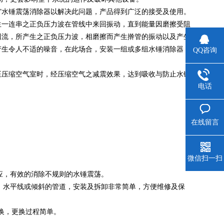
哈”水锤震荡消除器以解决此问题，产品得到广泛的接受及使用。
生一连串之正负压力波在管线中来回振动，直到能量因磨擦受阻
回流，所产生之正负压力波，相磨擦而产生擀管的振动以及产生
产生令人不适的噪音，在此场合，安装一组或多组水锤消除器，
QQ咨询
至压缩空气室时，经压缩空气之减震效果，达到吸收与防止水锤
电话
在线留言
微信扫一扫
应，有效的消除不规则的水锤震荡。
直，水平线或倾斜的管道，安装及拆卸非常简单，方便维修及保
替换，更换过程简单。