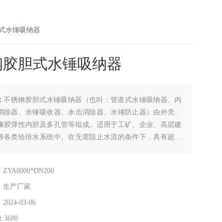
胆式水锤吸纳器
钢胶胆式水锤吸纳器
：
不锈钢胶胆式水锤吸纳器（也叫：管道式水锤吸纳器、内
消除器、水锤吸收器、水击消除器、水锤防止器）由外壳、
橡胶弹性内胆及多孔管等组成。适用于工矿、企业、高层建
等各类给排水系统中。在无需阻止水流的条件下，具有超卓
引收力，有效地吸纳水锤。
：
ZYA8000*DN200
：
生产厂家
：
2024-03-06
：
3680