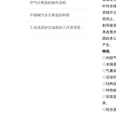
空气分离器的操作流程
针对水锤
管线中
不锈钢汽水分离器的种类
而停止
刺耳噪
工业浅层砂过滤器的工作原理是什么？
来改善
因此本
产生。
特色
◇内部
◇水锤
◇气囊
◇压缩
◇结构
◇特快
◇安装
养。
◇经济及