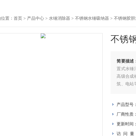
的位置：
首页
>
产品中心
>
水锤消除器
>
不锈钢水锤吸纳器
> 不锈钢胶
不锈
简要描述
置式水锤
高级合成
筑、电站
的水击吸
产品型号
厂商性质
更新时间
访 问 量