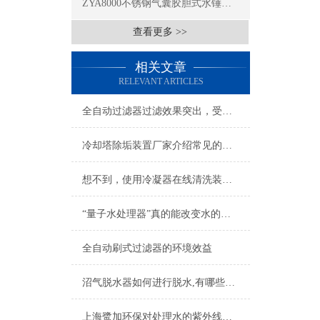
ZYA8000不锈钢气囊胶胆式水锤消除器
查看更多 >>
相关文章
RELEVANT ARTICLES
全自动过滤器过滤效果突出，受到污水处理厂的青睐
冷却塔除垢装置厂家介绍常见的水垢清除方法
想不到，使用冷凝器在线清洗装置竟然有这么多好处
“量子水处理器”真的能改变水的性质吗？科学原理深度解析
全自动刷式过滤器的环境效益
沼气脱水器如何进行脱水,有哪些脱水方法?
上海鹭加环保对处理水的紫外线和臭氧灭菌技术