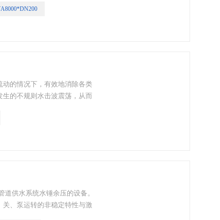
A8000*DN200
超卓的水击吸引收力，有效地吸
流动的情况下，有效地消除各类
发生的不规则水击波震荡，从而
之目的。
纳管道供水系统水锤余压的设备。
、关、泵运转的非稳定特性与激
水击现象时常都会发生，尤其是