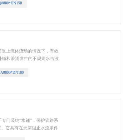
8000*DN150
系统的动作及破坏其它设备。此
而使管内压力得到调节，保管路
的肯定。
无需阻止流体流动的情况下，有效
外锤和浪涌发生的不规则水击波
，起到保护之目的。
A9000*DN100
专门吸纳“水锤”，保护管路系
置。它具有在无需阻止水流条件
路的振动和噪音。通常应用于高