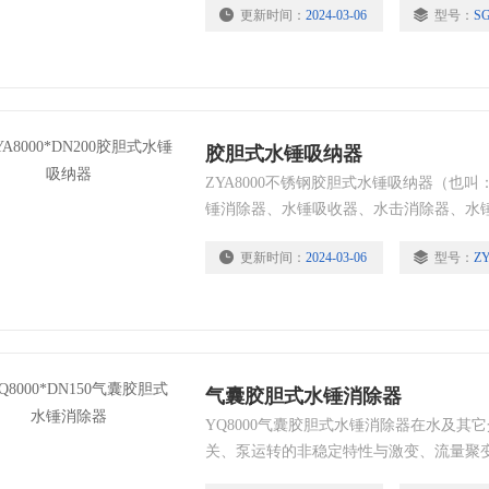
更新时间：
2024-03-06
型号：
SG
高层建筑为常见，此水击现象除了会产生
会影响整个系统的动作及破坏其它设备。
胶胆式水锤吸纳器
ZYA8000不锈钢胶胆式水锤吸纳器（也
锤消除器、水锤吸收器、水击消除器、水
胶弹性内胆及多孔管等组成。适用于工矿
更新时间：
2024-03-06
型号：
ZY
给排水系统中。在无需阻止水流的条件下
效地吸纳水锤。
气囊胶胆式水锤消除器
YQ8000气囊胶胆式水锤消除器在水及其
关、泵运转的非稳定特性与激变、流量聚
击现象时常都会发生，尤其是高层建筑为