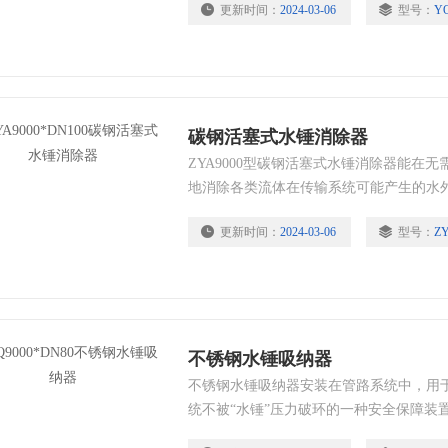
更新时间：
2024-03-06
型号：
YQ
人的噪声及震动外，严重时更会影响整个
阀能有效地因水锤而产生水击高压波、从
不受损坏。在世界使用过程中得到了用户
碳钢活塞式水锤消除器
ZYA9000型碳钢活塞式水锤消除器能在
地消除各类流体在传输系统可能产生的水
震荡，从而达到消除具有破坏性的冲击波
更新时间：
2024-03-06
型号：
ZY
不锈钢水锤吸纳器
不锈钢水锤吸纳器安装在管路系统中，用于
统不被“水锤”压力破环的一种安全保障装
下，超卓吸收水击的能力，较好地消除管