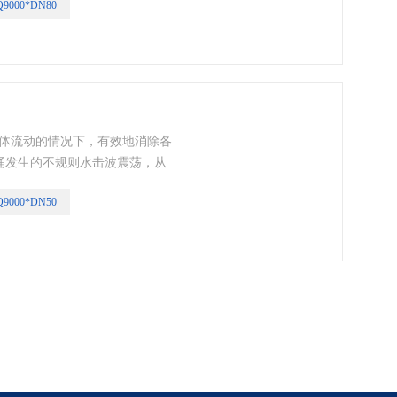
Q9000*DN80
流体流动的情况下，有效地消除各
涌发生的不规则水击波震荡，从
护之目的。
Q9000*DN50