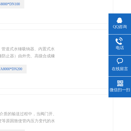
8000*DN100
烦人的噪声及震动外，严重时更
QQ咨询
电话
叫：管道式水锤吸纳器、内置式水
锤防止器）由外壳、高级合成橡
、企业、高层建筑、电站等各类
在线留言
A8000*DN200
，具有超卓的水击吸引收力，有
微信扫一扫
它介质的输送过程中，当阀门开、
变等原因致使管内压力变代的水
常见，此水击现象除了会产生烦