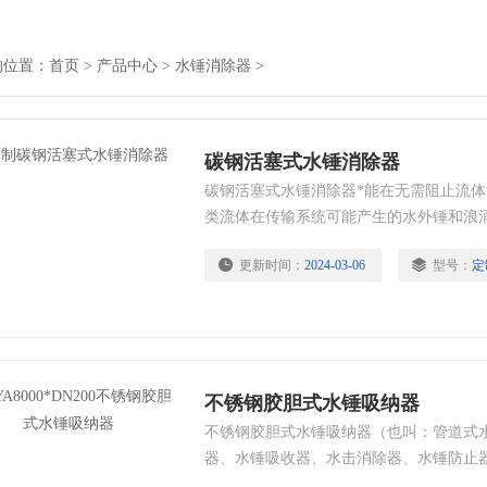
的位置：
首页
>
产品中心
>
水锤消除器
>
碳钢活塞式水锤消除器
碳钢活塞式水锤消除器*能在无需阻止流
类流体在传输系统可能产生的水外锤和浪
而达到消除具有破坏性的冲击波，起到保
更新时间：
2024-03-06
型号：
定
不锈钢胶胆式水锤吸纳器
不锈钢胶胆式水锤吸纳器（也叫：管道式
器、水锤吸收器、水击消除器、水锤防止
内胆及多孔管等组成。适用于工矿、企业