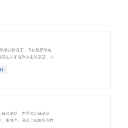
体流动的情况下，有效地消除各
涌发生的不规则水击波震荡，从
护之目的。
制
水锤吸纳器、内置式水锤消除
器）由外壳、高级合成橡胶弹性
、高层建筑、电站等各类给排水