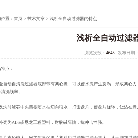
的位置：
首页
>
技术文章
> 浅析全自动过滤器的特点
浅析全自动过滤
浏览次数：
4648
发布日期
特点：
自动自清洗过滤器底部带有离心盘，可以使水流产生旋涡，形成离心力
器清洗频率。
洗时滤芯中央四根喷水柱切向喷水，打击盘片，使盘片旋转，让沾在盘
壳为ABS或尼龙工程塑料，耐酸碱腐蚀，抗冲击性强。
片直径较大，同等数量的盘片相对应过滤器过滤面积大，从而增加过滤