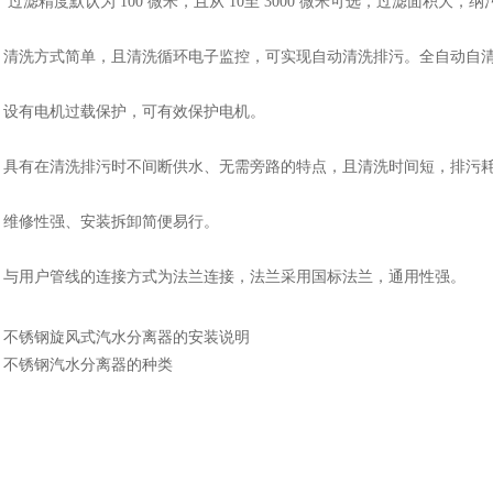
过滤精度默认为 100 微米，且从 10至 3000 微米可选，过滤面积大
清洗方式简单，且清洗循环电子监控，可实现自动清洗排污。全自动自清
设有电机过载保护，可有效保护电机。
具有在清洗排污时不间断供水、无需旁路的特点，且清洗时间短，排污耗水
维修性强、安装拆卸简便易行。
与用户管线的连接方式为法兰连接，法兰采用国标法兰，通用性强。
：
不锈钢旋风式汽水分离器的安装说明
：
不锈钢汽水分离器的种类