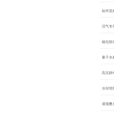
如何选
沼气专
磁化除
量子水
高压静
冷却塔
灌溉叠