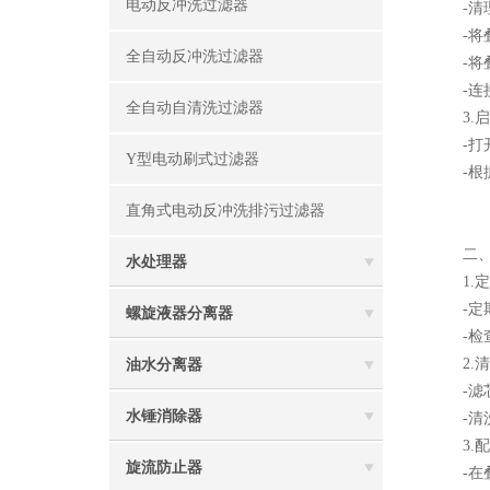
电动反冲洗过滤器
-清理
-将叠
全自动反冲洗过滤器
-将叠
-连接
全自动自清洗过滤器
3.启
-打开
Y型电动刷式过滤器
-根据
直角式电动反冲洗排污过滤器
二、维
水处理器
1.定
-定期
螺旋液器分离器
-检查
2.清
油水分离器
-滤芯
水锤消除器
-清洗
3.配
旋流防止器
-在叠