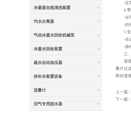
-定期
冷凝器在线清洗装置
4.季
-在季
汽水分离器
-特别
5.安
气动冷凝水回收机械泵
-在进
-操作
冷凝水回收装置
三、
灌溉叠
疏水自动加压器
叠片过
障对灌
供补水装置设备
流量计
上一篇
下一篇
沼气专用脱水器