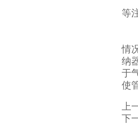
7
等注
不
情
纳
于
使
上
下