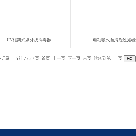
UV框架式紫外线消毒器
电动吸式自清洗过滤器
 条记录，当前 7 / 20 页
首页
上一页
下一页
末页
跳转到第
页