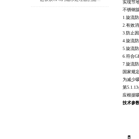
实现节地
不锈钢
1.旋流
2.有
3.防
4.旋
5.旋流
6.符合G
7.旋流
国家规定
为减少
第5.1
应根据吸
技术参