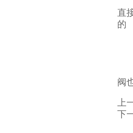
反
直
的
五
天
阀
上
下