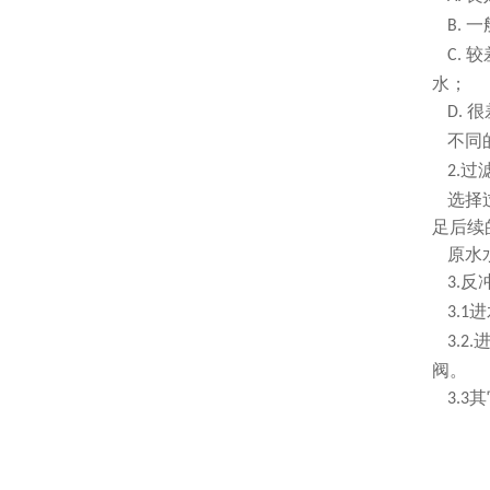
一
B.
较
C.
水；
很
D.
不同
过
2.
选择
足后续
原水
反
3.
进
3.1
3.2.
阀。
其
3.3