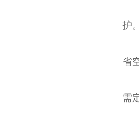
2
护
3
省
4
需
5