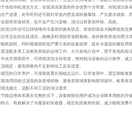
传统停机清洗方式，在线清洗装置的作业优势十分明显。传统清洁多采
响生产进度，化学药剂还可能对管道内壁造成轻微腐蚀，产生废水残留。
不会损伤管道材质，也不会产生污染物，清洁过程更加环保、高效。
清洁作业可以持续维持冷凝器的换热状态。管道积垢会大幅降低热交换
通过常态化的在线清洗，能够及时清除管道附着物，保持换热管道内壁洁
少能耗损耗，同时规避因积垢严重引发的设备故障，延长冷凝器的服役周
适配多类工业换热系统的运维工作。火力发电行业中，用于发电机组冷
、中央空调系统中，可持续清洗冷却管道，维持制冷设备的运行效率，减
工况稳定，避免因换热不足影响化工反应进度。
范的日常养护，可保障装置长期稳定运行。日常使用中，需定期检查胶
定期清理回收过滤器的杂质堆积物，避免管路堵塞影响胶球循环。检查各
调清洗频次，适配不同工况的清洁需求。
能运维体系逐步完整的当下，设备精细化维护成为企业降本增效的关
的特点，有效解决了冷凝器积垢难题，稳定机组换热性能，减少能耗浪费