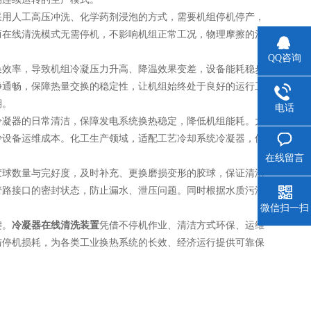
用人工高压冲洗、化学药剂浸泡的方式，需要机组停机停产，
而在线清洗模式无需停机，不影响机组正常工况，物理摩擦的清
QQ咨询
效率，导致机组冷凝压力升高、降温效果变差，设备能耗稳步
净通畅，保障热量交换的稳定性，让机组始终处于良好的运行工
期。
电话
凝器的日常清洁，保障发电系统换热稳定，降低机组能耗。大
少设备运维成本。化工生产领域，适配工艺冷却系统冷凝器，保
在线留言
球数量与完好度，及时补充、更换磨损变形的胶球，保证清洁
管路接口的密封状态，防止漏水、泄压问题。同时根据水质污浊
微信扫一扫
键。
冷凝器在线清洗装置
凭借不停机作业、清洁方式环保、运维
与停机损耗，为各类工业换热系统的长效、经济运行提供可靠保