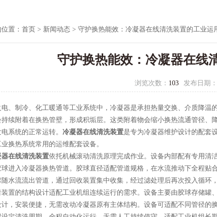
的位置：
首页
>
新闻动态
> 守护换热能效：冷凝器在线清洗装置的工业运
守护换热能效：冷凝器在线
浏览次数：
103
发布日期
、制冷、化工暖通等工业系统中，冷凝器是承担热量交换、介质降温的
会持续附着在换热管壁，形成积垢层。这类附着物会缩小换热流通管径、
发电系统的正常运转。
冷凝器在线清洗装置
是专为冷凝器维护设计的配套
工业换热系统常用的运维配套设备。
凝器在线清洗装置
依托机械滚动清洗原理完成作业。设备内部配有专用清
胶球进入冷凝器换热管道。胶球直径适配管道规格，在水流推动下全程贴
球随水流流出管道，通过回收装置集中收集，经过滤处理后再次投入循环
置的结构设计适配工业机组连续运行的需求。设备主要由胶球存储罐、
设计，安装便捷，无需改动冷凝器原有主体结构。设备可适配不同管径的
况设定清洗周期。全程自动化运行，无需人工持续值守，适配工业机组长