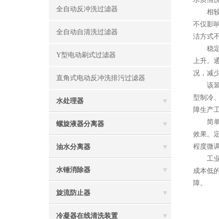
全自动反冲洗过滤器
相较于
不仅影
全自动自清洗过滤器
洁方式
稳定的
Y型电动刷式过滤器
上升。
况，减
直角式电动反冲洗排污过滤器
该装置
型制冷
水处理器
障生产
简单规
螺旋液器分离器
效果。
程度微
油水分离器
工业节
水锤消除器
成本低
障。
旋流防止器
冷凝器在线清洗装置