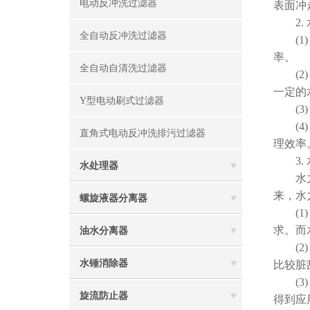
电动反冲洗过滤器
表面冲
2. 
全自动反冲洗过滤器
(1)
率。
全自动自清洗过滤器
(2)
一定的
Y型电动刷式过滤器
(3)
(4)
直角式电动反冲洗排污过滤器
理效率
3. 
水处理器
水力驱
来，水
螺旋液器分离器
(1)
求。而
油水分离器
(2)
水锤消除器
比较脏
(3)
旋流防止器
得到应