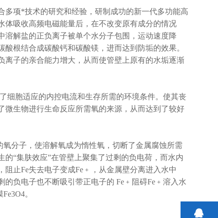
多项*技术的研究和经验，研制成功的新一代多功能高
水体吸收高频电磁能量后，在不改变原有成分的情况
中溶解盐的正负离子被单个水分子包围，运动速度降
碳酸根结合成碳酸钙和碳酸镁，进而达到防垢的效果。
负离子的亲合能力增大，从而使管壁上原有的水垢逐渐
了细胞适应的内控电流和生存所需的环境条件。使其丧
了微生物进行生命反应所需氧的来源，从而达到了较好
氧分子，使溶解氧成为惰性氧，切断了金属腐蚀所需
生的“集肤效应”在管壁上聚集了过剩的负电荷，而水内
阻止Fe失去电子变成Fe﹢，从金属壁分离进入水中
的负电子也不断吸引带正电子的 Fe﹢阻碍Fe﹢溶入水
e3O4。