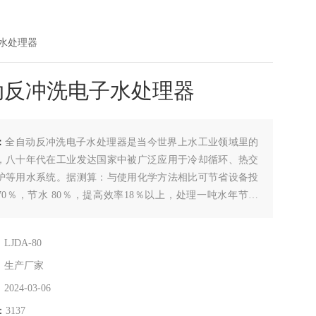
子水处理器
动反冲洗电子水处理器
：
全自动反冲洗电子水处理器是当今世界上水工业领域里的
，八十年代在工业发达国家中被广泛应用于冷却循环、热交
炉等用水系统。据测算：与使用化学方法相比可节省设备投
70％，节水 80％，提高效率18％以上，处理一吨水年节电
W，而运转费仅占1／350。
：
LJDA-80
：
生产厂家
：
2024-03-06
：
3137