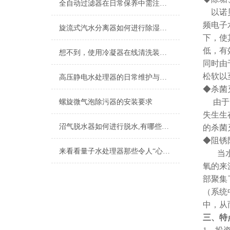
全自动过滤器在日常保养中需注意的三大问题
以诺贝
频电子
旋流式汽水分离器如何进行除湿，有哪些原理
下，使
低，有
想不到，使用冷凝器在线清洗装置竟然有这么多好处
同时由
松软以
高压静电水处理器的日常维护与保养要点
◆杀菌
由于高
螺旋微气泡除污器的安装要求
失生生
沼气脱水器如何进行脱水,有哪些脱水方法?
的杀菌
◆阻锈
来看看量子水处理器那些令人“心动”的功能吧
当水体
氧的来
部聚集
（系统
中，从
三、
特