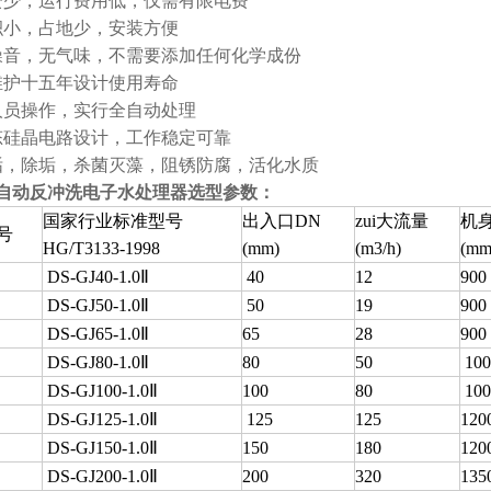
资少，运行费用低，仅需有限电费
积小，占地少，安装方便
噪音，无气味，不需要添加任何化学成份
维护十五年设计使用寿命
人员操作，实行全自动处理
态硅晶电路设计，工作稳定可靠
垢，除垢，杀菌灭藻，阻锈防腐，活化水质
自动反冲洗电子水处理器选型参数：
国家行业标准型号
出入口DN
zui大流量
机身
号
HG/T3133-1998
(mm)
(m3/h)
(mm
DS-GJ40-1.0Ⅱ
40
12
900
DS-GJ50-1.0Ⅱ
50
19
900
DS-GJ65-1.0Ⅱ
65
28
900
DS-GJ80-1.0Ⅱ
80
50
100
DS-GJ100-1.0Ⅱ
100
80
100
DS-GJ125-1.0Ⅱ
125
125
120
DS-GJ150-1.0Ⅱ
150
180
120
DS-GJ200-1.0Ⅱ
200
320
135