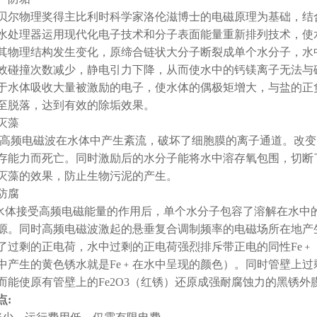
尔物理奖得主比利时科学家洛伦滋博士的电磁原理为基础，结合
水处理器运用现代化电子技术和分子表面能量重新排列技术，使
其物理结构发生变化，原缔合链状大分子断裂成单个水分子，水
效碰撞次数减少，静电引力下降，从而使水中的钙镁离子无法与
于水体吸收大量被激励的电子，使水体的偶极矩增大，与盐的正
至脱落，达到有效的除垢效果。
灭藻
频电磁波在水体中产生紊流，破坏了细胞膜的离子通道。改变
存能力而死亡。同时激励后的水分子能将水中溶存氧包围，切断
灭藻的效果，防止生物污泥的产生。
防腐
接受高频电磁能量的作用后，单个水分子包容了溶解在水中的
源。同时高频电磁波激起的悬垂复合调制频率的电磁场所在地产
了过剩的正电荷，水中过剩的正电荷强烈排斥带正电的同性Fe﹢，
中产生的黄色锈水就是Fe﹢在水中呈现的颜色）。同时管壁上过剩
而能使原有管壁上的Fe2O3（红锈）还原成强耐腐蚀力的黑锈外膜F
点: