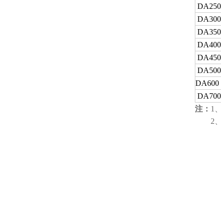
DA250
DA300
DA350
DA400
DA450
DA500
DA600
DA700
注：
1
2、工作