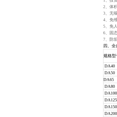
1、投
2、体
3、无
4、免
5、免
6、固
7、防
四、全
规格型
DA40
DA50
DA65
DA80
DA100
DA125
DA150
DA200