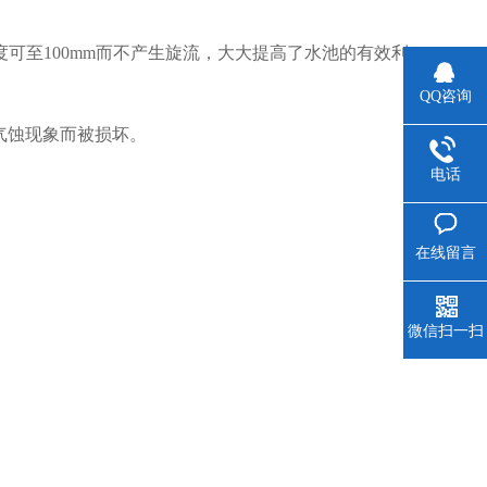
没深度可至100mm而不产生旋流，大大提高了水池的有效利
QQ咨询
气蚀现象而被损坏。
卫生要求。
电话
在线留言
微信扫一扫