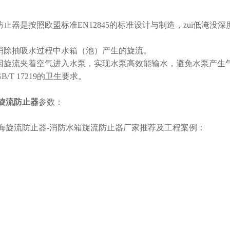
：
流防止器是按照欧盟标准EN12845的标准设计与制造，zui低淹
效消除抽吸水过程中水箱（池）产生的旋流。
止因旋流夹着空气进入水泵，实现水泵高效能输水，避免水泵产生
.符合GB/T 17219的
旋流防止器
参数：
海旋流防止器-消防水箱旋流防止器厂家推荐及工程案例：