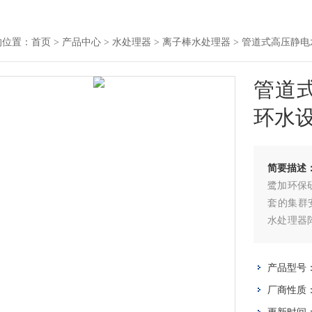
的位置：
首页
>
产品中心
>
水处理器
>
离子棒水处理器
> 管道式高压静电
管道
环水设
简要描述
鹭加环保
套的集群
水处理器
渐进式除垢
循环冷却
产品型号
式。
》高压静
厂商性质