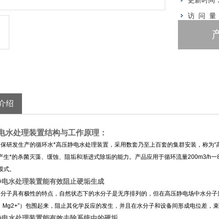
更新时间
访 问 量
介绍
电水处理装置结构与工作原理：
研发生产的循环水*高压静电水处理装置，采用数套乃至上百套的集群安装，称为“
产生*的杀菌灭藻、缓蚀、阻垢和渐进式除垢的能力。产品应用于循环流量200m3/h一8
模式。
静电水处理装置能有效阻止硬垢生成
子具有极性的特点，自然状态下的水分子是无序排列的，但在高压静电场中水分子则会
+”、Mg2+”）包围起来，阻止其化学反应的发生，并且在水分子和设备间形成电位差
静电水处理装置能有效去除系统中的硬垢