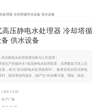
水处理器 冷却塔循环水设备 供水设备
式高压静电水处理器 冷却塔循
备 供水设备
：
高压静电水处理装置结构与工作原理：
研发生产的循环水*高压静电水处理装置，采用数套乃至上百
安装，称为“高压静电水处理器阵列"。集群安装的高压静电
阵列，因具有协同效应，能产生*的杀菌灭藻、缓蚀、阻垢和
的能力。产品应用于循环流量200m3/h一80000m3/h的工业
水系统水处理，*替代化学药剂处理循环冷却水这一传统模
：
LJEP-GYJD
电水处理
：
生产厂家