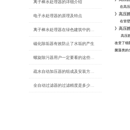
离子棒水处理器的详细介绍
在高压静
》
高压
电子水处理器的原理及特点
在管壁上
》
高压
离子棒水处理器在绿色建筑中的推广价值
高压静电
改变了细
磁化除垢器有效防止了水垢的产生
菌藻类的
螺旋除污器用户一定要看的这些事项
疏水自动加压器的组成及安装方法说明
全自动过滤器的过滤精度是多少，不知道的请看这里！