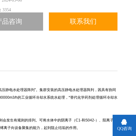
：
2024-03-06
：
3354
产品咨询
联系我们
高压静电水处理器阵列”。集群安装的高压静电水处理器阵列，因具有协同
0000m3/h的工业循环冷却水系统水处理，*替代化学药剂处理循环冷却水
发生有规则的排列。可将水体中的阴离子（C1-和S042-）、阳离子
，束缚离子向设备聚集的能力，起到阻止结垢的作用。
QQ咨询