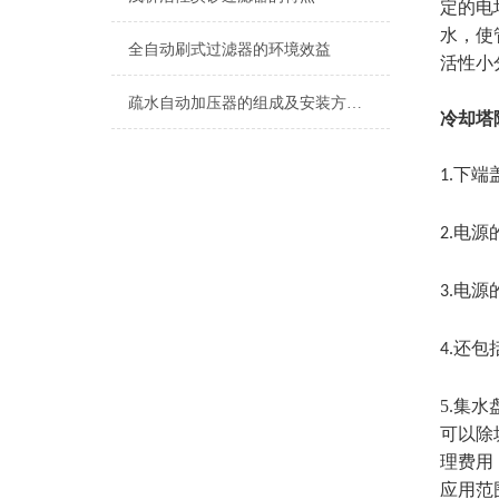
定的电
水，使
全自动刷式过滤器的环境效益
活性小
疏水自动加压器的组成及安装方法说明
冷却塔
下端
1.
电源
2.
电源
3.
还包
4.
5.
集水
可以除
理费用
应用范