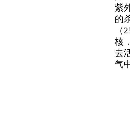
紫外
的
（
核
去
气