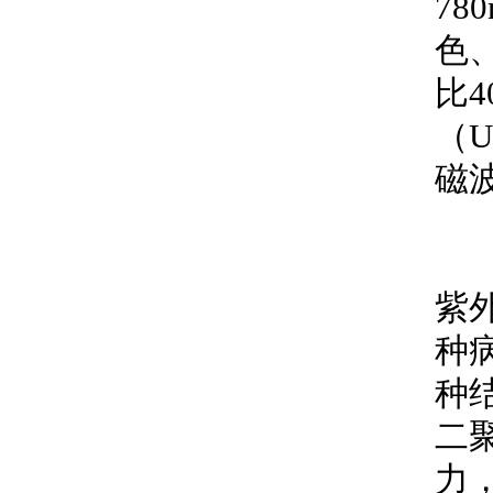
78
色
比
（U
磁
紫
种
种
二
力