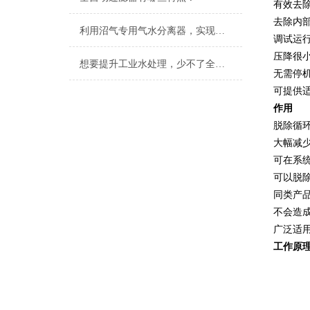
有效去
去除内
利用沼气专用气水分离器，实现高效能源转换
调试运
压降很
想要提升工业水处理，少不了全自动刷式过滤器的相助
无需停
可提供
作用
脱除循
大幅减
可在系
可以脱除
同类产品
不会造
广泛适
工作原