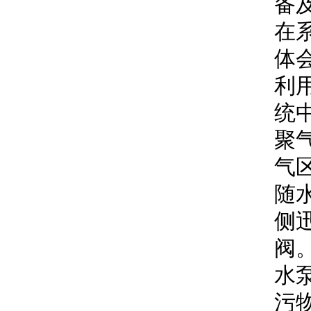
备
在
体
利
统
聚
气
随
侧
阀
水
污