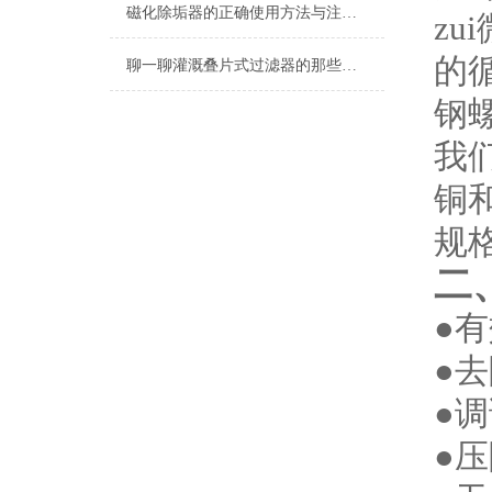
磁化除垢器的正确使用方法与注意事项
z
的
聊一聊灌溉叠片式过滤器的那些特点所在
钢
我
铜
规
二
●
●
●
●