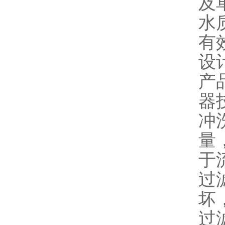
及
水
有
设
产
器
冲
量
于
过
坏
过