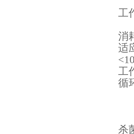
工
消耗
适
<1
工作
循
杀