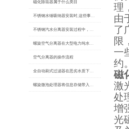
磁化除垢器属于什么类目
理
由
不锈钢水锤吸纳器安装时,这些事项需谨记
了
不锈钢汽水分离器安装过程中，这5个步骤您做到位了吗？
限
螺旋空气分离器在大型电力纯水冷却设备上的应用
一
空气分离器的操作流程
约
全自动刷式过滤器在恶劣水质下的表现
磁
激
螺旋微泡处理器将信息存储带入新的时代
处
增
光