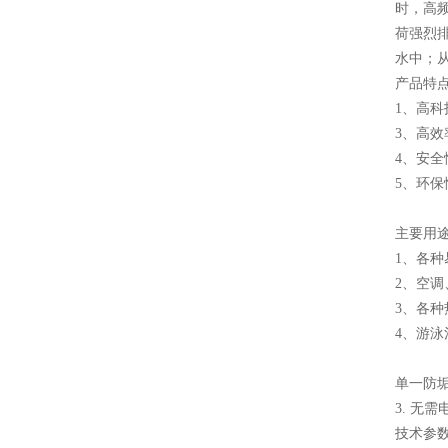
时，高
荷强烈排
水中；从
产品特
1、高
3、高效
4、安
5、环
主要用
1、各
2、空
3、各
4、游泳
单一防
3. 无
技术参