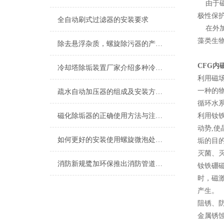
由于磁
极性保
全自动刷式过滤器的安装要求
在外加
藻类生
除去悬浮杂质，螺旋除污器的产品功能
CFG内
冷却塔除垢装置厂家介绍多种冷却塔清洗方式
利用磁
一种的
疏水自动加压器的组成及安装方法说明
循环水
磁化除垢器的正确使用方法与注意事项
利用钕铁
动势,使
如何更好的安装使用螺旋微泡处理器
垢的目
灭菌、
消防新规鹭加环保推出消防管道产品系列
钕铁硼
时，磁
产生。
阻锈、
金属锈