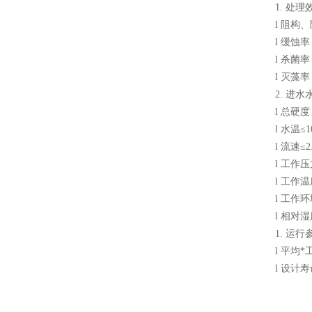
1. 处理
l 阻构
l 缓蚀率：
l 杀菌率
l 灭藻率
2. 进水
l 总硬度
l 水温≤1
l 流速≤2.
l 工作压
l 工作温
l 工作环
l 相对
1. 运行
l 平均*
l 设计寿