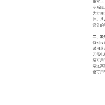
事实上
空系统
为方便
件。其
设备的
二、凝
特别设
采用蒸
无需电
泵可用
泵送高
也可用