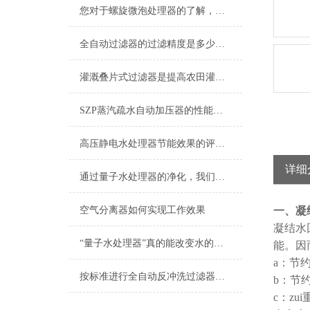
您对于螺旋微泡处理器的了解，足够透彻吗？
全自动过滤器的过滤精度是多少，不知道的请看这里！
灌溉叠片式过滤器是提高农田灌溉效果的关键技术
SZP蒸汽疏水自动加压器的性能特点
高压静电水处理器节能效果的评估方法
详细
通过量子水处理器的净化，我们喝上了更健康、更有益于生命的水
空气分离器如何实现工作效果
一、凝
凝结水
“量子水处理器”真的能改变水的性质吗？科学原理深度解析
能。因
a：节
按标准进行全自动反冲洗过滤器的使用
b：节
c：z