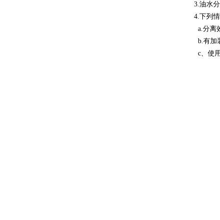
3.油
4.下列
a.分离
b.有加
c、使用