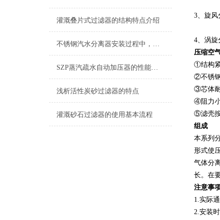
3、旋风
灌溉叠片式过滤器的结构特点介绍
4、涡
不锈钢汽水分离器安装过程中，这5个步骤您做到位了吗？
压缩空
①结构
SZP蒸汽疏水自动加压器的性能特点
②不锈
③芯体
浅析活性炭砂过滤器的特点
④阻力小
⑤滤壳
灌溉砂石过滤器的使用基本流程
组成
本系列
形式使
气体分
长。在
注意事
1.实
2.安装