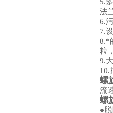
5.
法
6
7
8
粒
9
1
螺
流速
螺
●