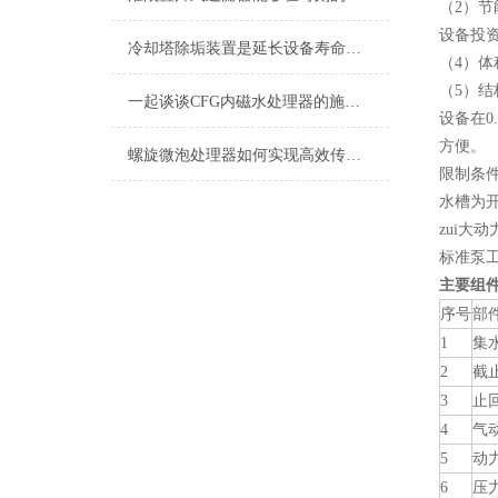
（2）节
设备投
冷却塔除垢装置是延长设备寿命的关键保障
（4）
（5）
一起谈谈CFG内磁水处理器的施工安装
设备在
方便。
螺旋微泡处理器如何实现高效传质与反应加速？
限制条
水槽为
zui大
标准泵工
主要组
序号
部
1
集
2
截
3
止
4
气
5
动
6
压